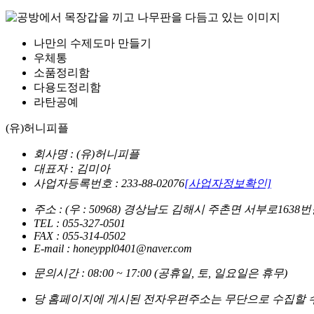
나만의 수제도마 만들기
우체통
소품정리함
다용도정리함
라탄공예
(유)허니피플
회사명 : (유)허니피플
대표자 : 김미아
사업자등록번호 : 233-88-02076
[사업자정보확인]
주소 : (우 : 50968) 경상남도 김해시 주촌면 서부로1638번
TEL : 055-327-0501
FAX : 055-314-0502
E-mail : honeyppl0401@naver.com
문의시간 : 08:00 ~ 17:00 (공휴일, 토, 일요일은 휴무)
당 홈페이지에 게시된 전자우편주소는 무단으로 수집할 수