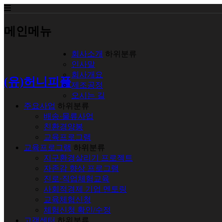
메인메뉴
회사소개
하위분류
인사말
회사개요
(유)허니피플
제조공정
오시는 길
주요사업
하위분류
배송·물류사업
친환경양봉
교육프로그램
교육프로그램
하위분류
지구환경살리기 프로젝트
자존감 향상 프로그램
진로·직업체험교육
사회적경제 기업 멘토링
교육체험신청
체험신청 확인/수정
고객센터
하위분류