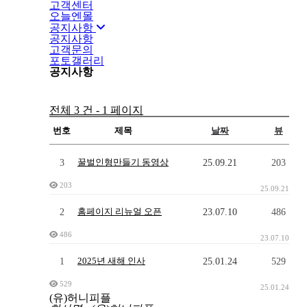
고객센터
오늘엔몰
공지사항
공지사항
고객문의
포토갤러리
공지사항
전체 3 건 - 1 페이지
번호
제목
날짜
뷰
공
지
3
꿀벌인형만들기 동영상
25.09.21
203
사
203
항
25.09.21
테
이
2
홈페이지 리뉴얼 오픈
23.07.10
486
블
486
목
23.07.10
록
1
2025년 새해 인사
25.01.24
529
529
25.01.24
(유)허니피플