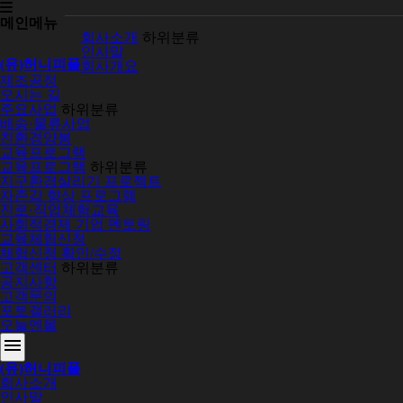
메인메뉴
회사소개
하위분류
인사말
(유)허니피플
회사개요
제조공정
오시는 길
주요사업
하위분류
배송·물류사업
친환경양봉
교육프로그램
교육프로그램
하위분류
지구환경살리기 프로젝트
자존감 향상 프로그램
진로·직업체험교육
사회적경제 기업 멘토링
교육체험신청
체험신청 확인/수정
고객센터
하위분류
공지사항
고객문의
포토갤러리
오늘엔몰
menu
(유)허니피플
회사소개
인사말