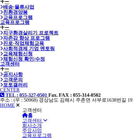
배송·물류사업
친환경양봉
교육프로그램
교육프로그램
지구환경살리기 프로젝트
자존감 향상 프로그램
진로·직업체험교육
사회적경제 기업 멘토링
교육체험신청
체험신청 확인/수정
고객센터
공지사항
고객문의
포토갤러리
CENTER
TEL : 055-327-0501
Fax. FAX : 055-314-0502
주소 : (우 : 50968) 경상남도 김해시 주촌면 서부로1638번길 19
HOME
고객센터
홈
고객센터
회사소개
주요사업
교육프로그램