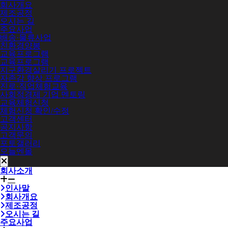
회사개요
제조공정
오시는 길
주요사업
배송·물류사업
친환경양봉
교육프로그램
교육프로그램
지구환경살리기 프로젝트
자존감 향상 프로그램
진로·직업체험교육
사회적경제 기업 멘토링
교육체험신청
체험신청 확인/수정
고객센터
공지사항
고객문의
포토갤러리
오늘엔몰
회사소개
인사말
회사개요
제조공정
오시는 길
주요사업