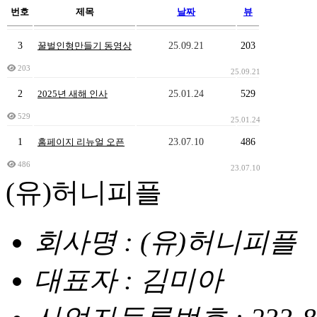
번호
제목
날짜
뷰
공
3
25.09.21
203
꿀벌인형만들기 동영상
지
사
203
25.09.21
항
테
2
25.01.24
529
2025년 새해 인사
이
529
25.01.24
블
목
1
23.07.10
486
홈페이지 리뉴얼 오픈
록
486
23.07.10
(유)허니피플
회사명 : (유)허니피플
대표자 : 김미아