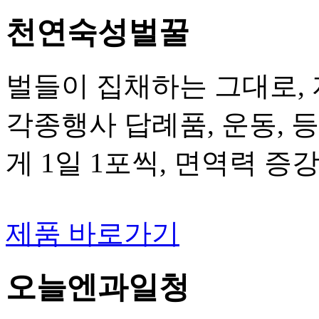
천연숙성벌꿀
벌들이 집채하는 그대로, 
각종행사 답례품, 운동, 등
게 1일 1포씩, 면역력 증
제품 바로가기
오늘엔과일청