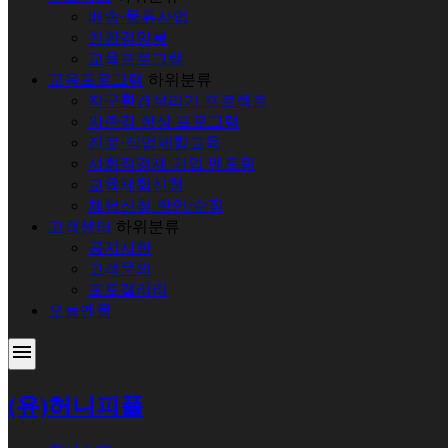
배송·물류사업
친환경양봉
교육프로그램
교육프로그램
하위분류
지구환경살리기 프로젝트
자존감 향상 프로그램
진로·직업체험교육
사회적경제 기업 멘토링
교육체험신청
체험신청 확인/수정
고객센터
하위분류
공지사항
고객문의
포토갤러리
오늘엔몰
menu
(유)허니피플