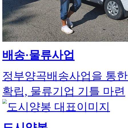
배송·물류사업
정부양곡배송사업을 통한 
확립, 물류기업 기틀 마련
도시양봉