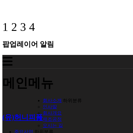
1
2
3
4
팝업레이어 알림
메인메뉴
회사소개
하위분류
인사말
회사개요
(유)허니피플
제조공정
오시는 길
주요사업
하위분류